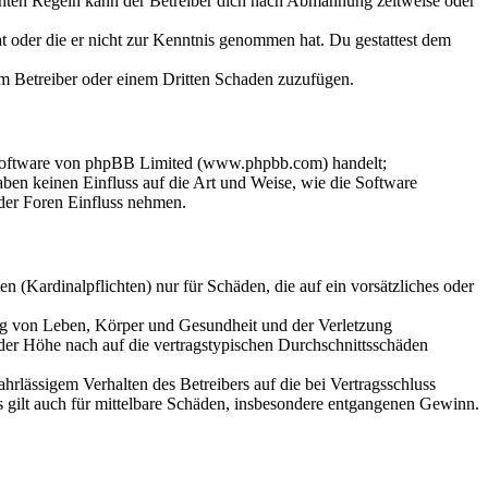
chten Regeln kann der Betreiber dich nach Abmahnung zeitweise oder
hat oder die er nicht zur Kenntnis genommen hat. Du gestattest dem
dem Betreiber oder einem Dritten Schaden zuzufügen.
-Software von phpBB Limited (www.phpbb.com) handelt;
en keinen Einfluss auf die Art und Weise, wie die Software
der Foren Einfluss nehmen.
 (Kardinalpflichten) nur für Schäden, die auf ein vorsätzliches oder
ung von Leben, Körper und Gesundheit und der Verletzung
 der Höhe nach auf die vertragstypischen Durchschnittsschäden
rlässigem Verhalten des Betreibers auf die bei Vertragsschluss
 gilt auch für mittelbare Schäden, insbesondere entgangenen Gewinn.