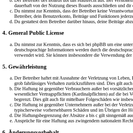
Der Betreiber des Boards übt das Hausrecht aus. Bei Verstöße
dauerhaft von der Nutzung dieses Boards ausschließen und dir e
Du nimmst zur Kenntnis, dass der Betreiber keine Verantwortung 
Betreiber, dein Benutzerkonto, Beiträge und Funktionen jederze
Du gestattest dem Betreiber darüber hinaus, deine Beiträge abz
4. General Public License
Du nimmst zur Kenntnis, dass es sich bei phpBB um eine unter
deutschsprachige Informationen werden durch die deutschsprac
verwendet wird. Sie können insbesondere die Verwendung der S
5. Gewährleistung
Der Betreiber haftet mit Ausnahme der Verletzung von Leben, Kö
grob fahrlässiges Verhalten zurückzuführen sind. Dies gilt au
Die Haftung ist gegenüber Verbrauchern außer bei vorsätzlich
wesentlicher Vertragspflichten (Kardinalpflichten) auf die be
begrenzt. Dies gilt auch für mittelbare Folgeschäden wie ins
Die Haftung ist gegenüber Unternehmern außer bei der Verletzu
typischerweise vorhersehbaren Schäden und im Übrigen der Höh
Die Haftungsbegrenzung der Absätze a bis c gilt sinngemäß auc
Ansprüche für eine Haftung aus zwingendem nationalem Recht 
6. Änderungsvorbehalt