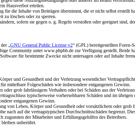
n gegen diese Nutzungsbedingungen oder anderer im Board veröffentli
in Hausverbot erteilen.
für die Inhalte von Beiträgen übernimmt, die er nicht selbst erstellt 
it zu löschen oder zu sperren.
uändern, sofern sie gegen o. g. Regeln verstoßen oder geeignet sind, 
 der „
GNU General Public License v2
“ (GPL) bereitgestellten Foren
hige Community unter www.phpbb.de zur Verfügung gestellt. Beide hab
oftware für bestimmte Zwecke nicht untersagen oder auf Inhalte frem
rper und Gesundheit und der Verletzung wesentlicher Vertragspflichten
ch für mittelbare Folgeschäden wie insbesondere entgangenen Gewinn.
em oder grob fahrlässigem Verhalten oder bei Schäden aus der Verletz
i Vertragsschluss typischerweise vorhersehbaren Schäden und im übrigen
besondere entgangenen Gewinn.
ng von Leben, Körper und Gesundheit oder vorsätzlichem oder grob fah
e nach auf die vertragstypischen Durchschnittsschäden begrenzt. Dies
h zugunsten der Mitarbeiter und Erfüllungsgehilfen des Betreibers.
bleiben unberührt.